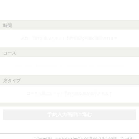
時間
人数、日付を選ぶとネット予約可能な時間が表示されます
コース
人数、日付、時間を選ぶとネット予約可能なコースが表示されます
席タイプ
コースを選ぶとネット予約可能な席が表示されます
予約入力画面に進む
このページは、ホットペッパーグルメの予約システムを利用しています。