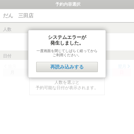
予約内容選択
だん 三田店
人数
システムエラーが
発生しました。
一度画面を閉じてしばらく経ってから
ご利用ください。
日付
前月
翌月
再読み込みする
月
火
水
木
金
土
日
人数を選ぶと
予約可能な日付が表示されます。