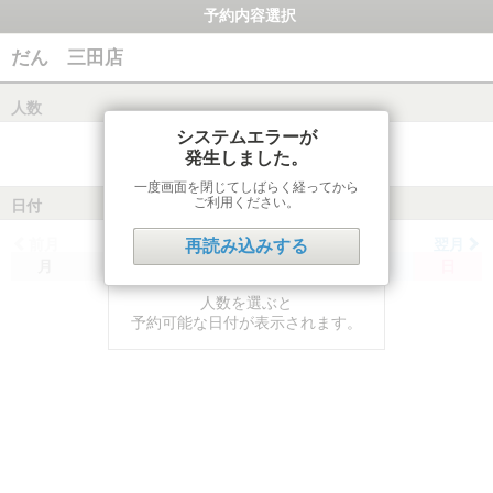
予約内容選択
だん 三田店
人数
システムエラーが
発生しました。
一度画面を閉じてしばらく経ってから
ご利用ください。
日付
前月
翌月
再読み込みする
月
火
水
木
金
土
日
人数を選ぶと
予約可能な日付が表示されます。