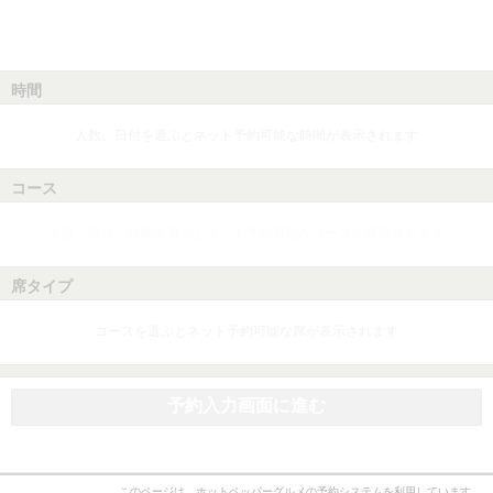
時間
人数、日付を選ぶとネット予約可能な時間が表示されます
コース
人数、日付、時間を選ぶとネット予約可能なコースが表示されます
席タイプ
コースを選ぶとネット予約可能な席が表示されます
予約入力画面に進む
このページは、ホットペッパーグルメの予約システムを利用しています。