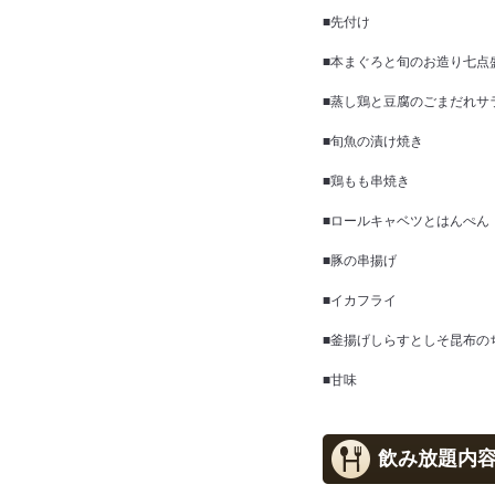
■先付け
■本まぐろと旬のお造り七点
■蒸し鶏と豆腐のごまだれサ
■旬魚の漬け焼き
■鶏もも串焼き
■ロールキャベツとはんぺん
■豚の串揚げ
■イカフライ
■釜揚げしらすとしそ昆布の
■甘味
飲み放題内