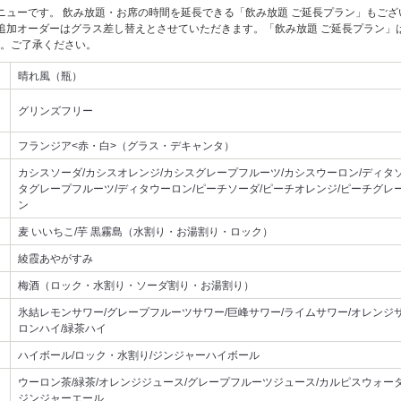
ニューです。 飲み放題・お席の時間を延長できる「飲み放題 ご延長プラン」もご
追加オーダーはグラス差し替えとさせていただきます。「飲み放題 ご延長プラン」
。ご了承ください。
晴れ風（瓶）
グリンズフリー
フランジア<赤・白>（グラス・デキャンタ）
カシスソーダ/カシスオレンジ/カシスグレープフルーツ/カシスウーロン/ディタソ
タグレープフルーツ/ディタウーロン/ピーチソーダ/ピーチオレンジ/ピーチグレ
ン
麦 いいちこ/芋 黒霧島（水割り・お湯割り・ロック）
綾霞あやがすみ
梅酒（ロック・水割り・ソーダ割り・お湯割り）
氷結レモンサワー/グレープフルーツサワー/巨峰サワー/ライムサワー/オレンジサ
ロンハイ/緑茶ハイ
ハイボール/ロック・水割り/ジンジャーハイボール
ウーロン茶/緑茶/オレンジジュース/グレープフルーツジュース/カルピスウォータ
ジンジャーエール