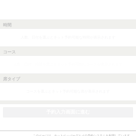
時間
人数、日付を選ぶとネット予約可能な時間が表示されます
コース
人数、日付、時間を選ぶとネット予約可能なコースが表示されます
席タイプ
コースを選ぶとネット予約可能な席が表示されます
予約入力画面に進む
このページは、ホットペッパーグルメの予約システムを利用しています。