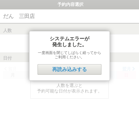
予約内容選択
だん 三田店
人数
システムエラーが
発生しました。
一度画面を閉じてしばらく経ってから
ご利用ください。
日付
前月
翌月
再読み込みする
月
火
水
木
金
土
日
人数を選ぶと
予約可能な日付が表示されます。