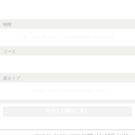
時間
人数、日付を選ぶとネット予約可能な時間が表示されます
コース
人数、日付、時間を選ぶとネット予約可能なコースが表示されます
席タイプ
コースを選ぶとネット予約可能な席が表示されます
予約入力画面に進む
このページは、ホットペッパーグルメの予約システムを利用しています。