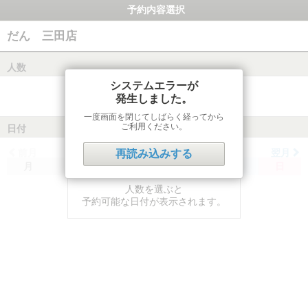
予約内容選択
だん 三田店
人数
システムエラーが
発生しました。
一度画面を閉じてしばらく経ってから
ご利用ください。
日付
前月
翌月
再読み込みする
月
火
水
木
金
土
日
人数を選ぶと
予約可能な日付が表示されます。