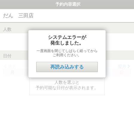
予約内容選択
だん 三田店
人数
システムエラーが
発生しました。
一度画面を閉じてしばらく経ってから
ご利用ください。
日付
前月
翌月
再読み込みする
月
火
水
木
金
土
日
人数を選ぶと
予約可能な日付が表示されます。