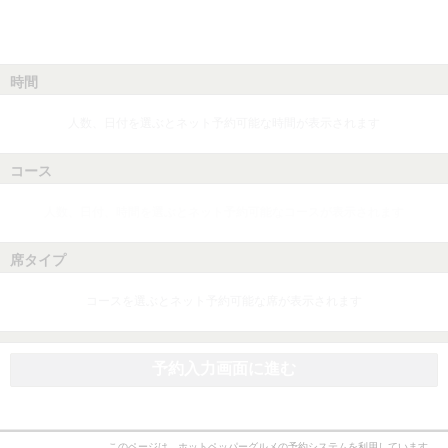
時間
人数、日付を選ぶとネット予約可能な時間が表示されます
コース
人数、日付、時間を選ぶとネット予約可能なコースが表示されます
席タイプ
コースを選ぶとネット予約可能な席が表示されます
予約入力画面に進む
このページは、ホットペッパーグルメの予約システムを利用しています。