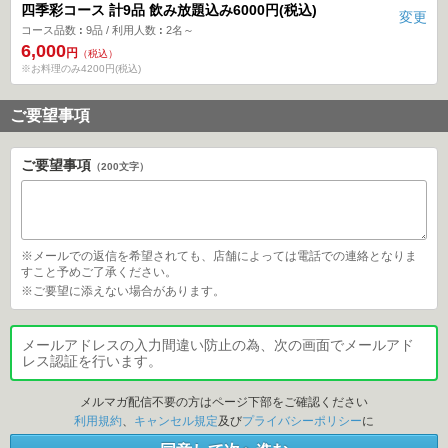
 四季彩コース 計9品 飲み放題込み6000円(税込) 
変更
コース品数
9品
利用人数
2名～
6,000
円
（税込）
※お料理のみ4200円(税込)
ご要望事項
ご要望事項
（200文字）
 ※メールでの返信を希望されても、店舗によっては電話での連絡となりま
すこと予めご了承ください。 
 ※ご要望に添えない場合があります。 
メールアドレスの入力間違い防止の為、次の画面でメールアド
レス認証を行います。
メルマガ配信不要の方はページ下部をご確認ください
利用規約
、
キャンセル規定
及び 
プライバシーポリシー
 に 