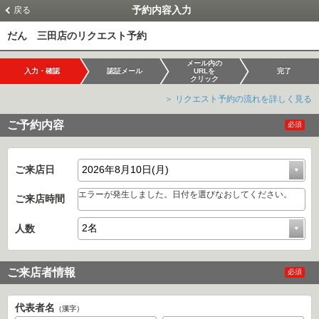
予約内容入力
戻る
だん 三田店のリクエスト予約
メール内の
入力・確認
認証メール
URLを
完了
クリック
＞ リクエスト予約の流れを詳しく見る
ご予約内容
必須
ご来店日
エラーが発生しました。日付を選びなおしてください。
ご来店時間
人数
ご来店者情報
必須
代表者名
（漢字）