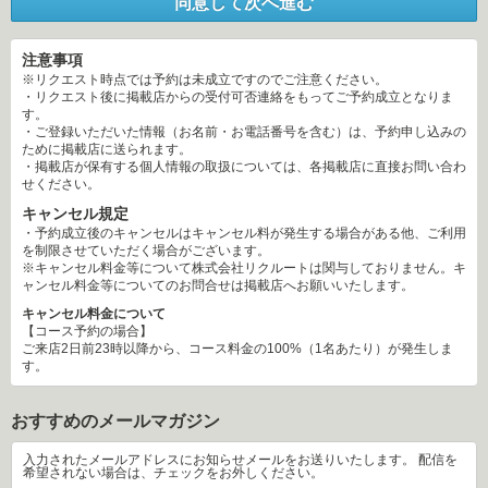
同意して次へ進む
注意事項
※リクエスト時点では予約は未成立ですのでご注意ください。
・リクエスト後に掲載店からの受付可否連絡をもってご予約成立となりま
す。
・ご登録いただいた情報（お名前・お電話番号を含む）は、予約申し込みの
ために掲載店に送られます。
・掲載店が保有する個人情報の取扱については、各掲載店に直接お問い合わ
せください。
キャンセル規定
・予約成立後のキャンセルはキャンセル料が発生する場合がある他、ご利用
を制限させていただく場合がございます。
※キャンセル料金等について株式会社リクルートは関与しておりません。キ
ャンセル料金等についてのお問合せは掲載店へお願いいたします。
キャンセル料金について
【コース予約の場合】
ご来店2日前23時以降から、コース料金の100%（1名あたり）が発生しま
す。
おすすめのメールマガジン
 入力されたメールアドレスにお知らせメールをお送りいたします。 配信を
希望されない場合は、チェックをお外しください。 