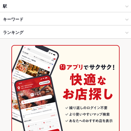
洋・和洋・各国料理・その他
池袋東口
駅
池袋 × ダイニングバー・バル
池袋東口 × ダイニングバー・バル
池袋駅
キーワード
池袋 × 洋・和洋・各国料理・その他
池袋東口 × 洋・和洋・各国料理・その他
東池袋四丁目駅
ランキング
エビ料理
ローストビーフ
フライドポテト
トリュフ
リゾット
グラタン
ブイヤベース
エスカルゴ
パスタ
カルボナーラ
ペスカトーレ
池袋駅 × ダイニングバー・バル
東京
東京のグルメランキング
アヒージョ
生ハム
池袋駅 × 洋・和洋・各国料理・その他
東京 × ダイニングバー・バル
東京のダイニングバー・バルランキング
東京 × 洋・和洋・各国料理・その他
池袋のグルメランキング
池袋のダイニングバー・バルランキング
池袋東口のグルメランキング
池袋東口のダイニングバー・バルランキング