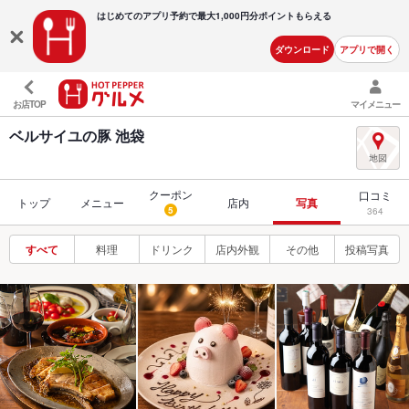
はじめてのアプリ予約で最大
1,000円分ポイントもらえる
ダウンロード
アプリで開く
お店TOP
マイメニュー
ベルサイユの豚 池袋
クーポン
口コミ
トップ
メニュー
店内
写真
5
364
すべて
料理
ドリンク
店内外観
その他
投稿写真