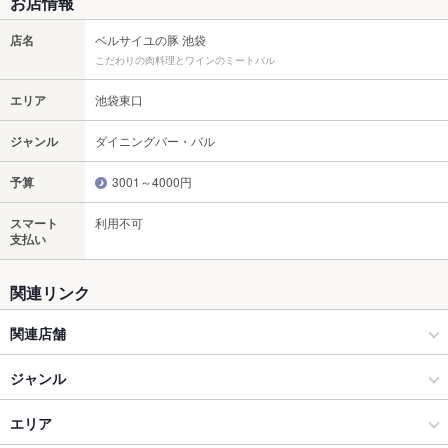
お店情報
店名
ベルサイユの豚 池袋
こだわりの肉料理とワインのミートバル
エリア
池袋東口
ジャンル
ダイニングバー・バル
予算
3001～4000円
スマート
利用不可
支払い
関連リンク
関連店舗
ベルサイユの豚
ジャンル
九州黒太鼓 池袋
ダイニングバー・バル
エリア