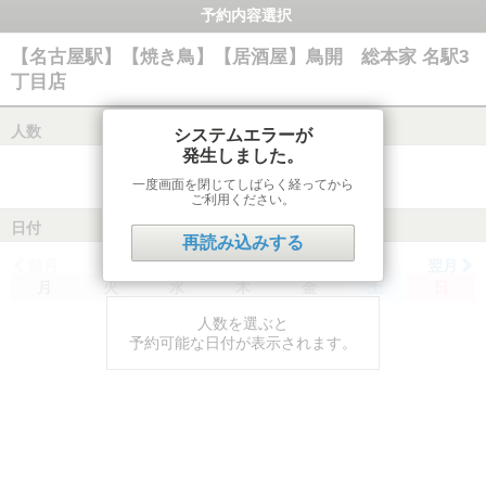
予約内容選択
【名古屋駅】【焼き鳥】【居酒屋】鳥開 総本家 名駅3
丁目店
人数
システムエラーが
発生しました。
一度画面を閉じてしばらく経ってから
ご利用ください。
日付
再読み込みする
前月
翌月
月
火
水
木
金
土
日
人数を選ぶと
予約可能な日付が表示されます。