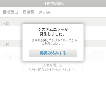
予約内容選択
横浜西口 居酒屋 さがみ
人数
システムエラーが
発生しました。
一度画面を閉じてしばらく経ってから
ご利用ください。
日付
前月
翌月
再読み込みする
月
火
水
木
金
土
日
人数を選ぶと
予約可能な日付が表示されます。