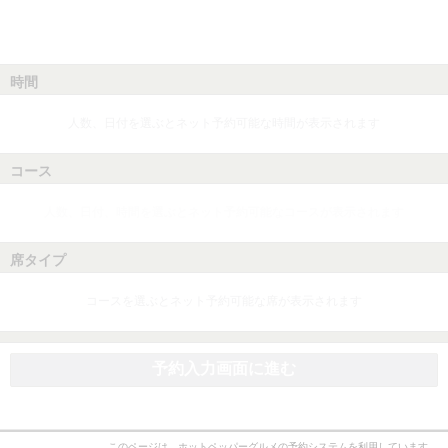
時間
人数、日付を選ぶとネット予約可能な時間が表示されます
コース
人数、日付、時間を選ぶとネット予約可能なコースが表示されます
席タイプ
コースを選ぶとネット予約可能な席が表示されます
予約入力画面に進む
このページは、ホットペッパーグルメの予約システムを利用しています。