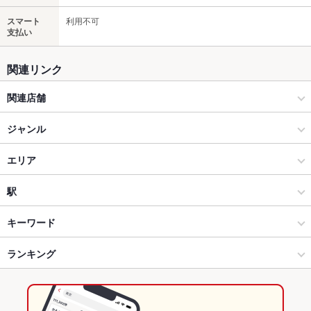
スマート
利用不可
支払い
関連リンク
関連店舗
焼とりの八兵衛 Bekkan
ジャンル
焼とりの八兵衛 六本木店
居酒屋
エリア
和風
今泉
駅
大名・今泉・警固 × 居酒屋
今泉 × 居酒屋
天神駅
キーワード
大名・今泉・警固 × 和風
今泉 × 和風
西鉄福岡駅
ランキング
お茶漬け
馬刺し
エビ料理
刺身
すき焼き
茶碗蒸し
つくね
バーニャカウダ
トリュフ
ケーキ
デザート
チーズケーキ
西鉄福岡駅 × 居酒屋
福岡
福岡のグルメランキング