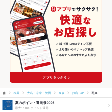
西鉄福岡駅 × 和風
福岡 × 居酒屋
福岡の居酒屋ランキング
福岡 × 和風
大名・今泉・警固のグルメランキング
大名・今泉・警固の居酒屋ランキング
今泉のグルメランキング
今泉の居酒屋ランキング
福岡
大名・今泉・警固
今泉
お店TOP
写真
夏のポイント還元祭2026
最大15,000ポイント還元