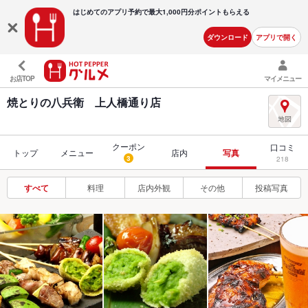
はじめてのアプリ予約で最大
1,000円分ポイントもらえる
ダウンロード
アプリで開く
お店TOP
マイメニュー
焼とりの八兵衛 上人橋通り店
クーポン
口コミ
トップ
メニュー
店内
写真
3
218
すべて
料理
店内外観
その他
投稿写真