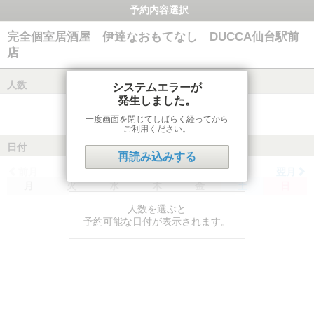
予約内容選択
完全個室居酒屋 伊達なおもてなし DUCCA仙台駅前
店
人数
システムエラーが
発生しました。
一度画面を閉じてしばらく経ってから
ご利用ください。
日付
再読み込みする
前月
翌月
月
火
水
木
金
土
日
人数を選ぶと
予約可能な日付が表示されます。