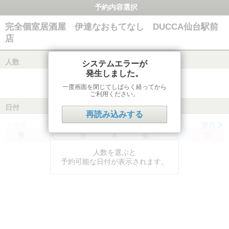
予約内容選択
完全個室居酒屋 伊達なおもてなし DUCCA仙台駅前
店
人数
システムエラーが
発生しました。
一度画面を閉じてしばらく経ってから
ご利用ください。
日付
再読み込みする
前月
翌月
月
火
水
木
金
土
日
人数を選ぶと
予約可能な日付が表示されます。