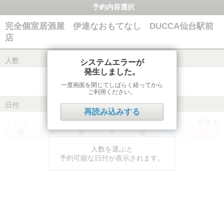
予約内容選択
完全個室居酒屋 伊達なおもてなし DUCCA仙台駅前
店
人数
システムエラーが
発生しました。
一度画面を閉じてしばらく経ってから
ご利用ください。
日付
再読み込みする
前月
翌月
月
火
水
木
金
土
日
人数を選ぶと
予約可能な日付が表示されます。