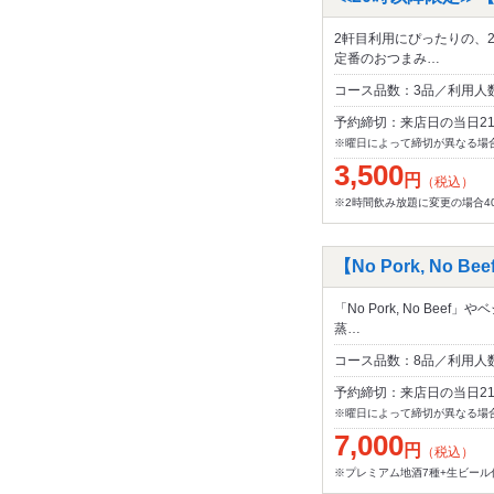
2軒目利用にぴったりの、
定番のおつまみ…
コース品数：3品／利用人数
予約締切：来店日の当日2
※曜日によって締切が異なる場
3,500
円
（税込）
※2時間飲み放題に変更の場合400
【No Pork, N
「No Pork, No B
蒸…
コース品数：8品／利用人数
予約締切：来店日の当日2
※曜日によって締切が異なる場
7,000
円
（税込）
※プレミアム地酒7種+生ビール付