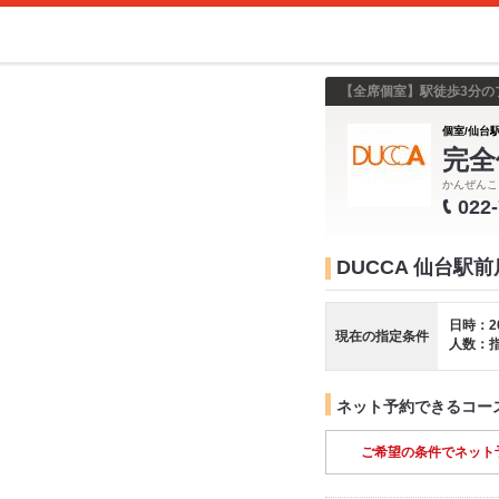
【全席個室】駅徒歩3分の
個室/仙台
完全
かんぜんこ
022
DUCCA 仙台駅
日時：2
現在の指定条件
人数：
ネット予約できるコー
ご希望の条件でネット