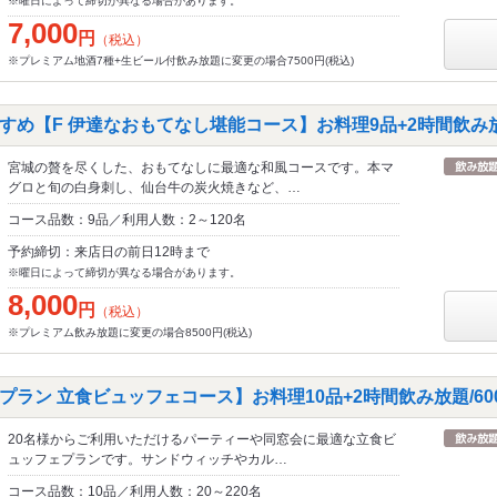
※曜日によって締切が異なる場合があります。
7,000
円
（税込）
※プレミアム地酒7種+生ビール付飲み放題に変更の場合7500円(税込)
め【F 伊達なおもてなし堪能コース】お料理9品+2時間飲み放題/
宮城の贅を尽くした、おもてなしに最適な和風コースです。本マ
グロと旬の白身刺し、仙台牛の炭火焼きなど、…
コース品数：9品／利用人数：2～120名
予約締切：来店日の前日12時まで
※曜日によって締切が異なる場合があります。
8,000
円
（税込）
※プレミアム飲み放題に変更の場合8500円(税込)
ラン 立食ビュッフェコース】お料理10品+2時間飲み放題/600
20名様からご利用いただけるパーティーや同窓会に最適な立食ビ
ュッフェプランです。サンドウィッチやカル…
コース品数：10品／利用人数：20～220名