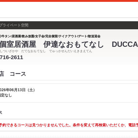
プライベート空間
駅/牛タン/居酒屋/飲み放題/女子会/完全個室/テイクアウト/デート/歓送迎会
個室居酒屋 伊達なおもてなし DUCC
しついざかや だてなおもてなし でゅっかせんだいえきまえてん
-716-2611
前店 コース
026年06月13日（土）
指定なし
ス
予約できるコースは見つかりませんでした。条件を変えて再検索いただくか、電話