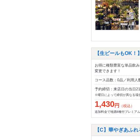
【生ビールもOK！】時
お得に種類豊富な単品飲み
変更できます！
コース品数：0品／利用人
予約締切：来店日の当日2
※曜日によって締切が異なる場
1,430
円
（税込）
追加料金で地酒8種付プレミア
【C】華やぎあふれる