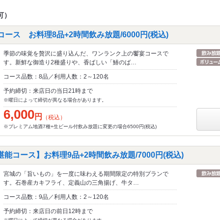
可）
ース お料理8品+2時間飲み放題/6000円(税込)
季節の味覚を贅沢に盛り込んだ、ワンランク上の饗宴コースで
す。新鮮な御造り2種盛りや、香ばしい「鰆のば…
コース品数：8品／利用人数：2～120名
予約締切：来店日の当日21時まで
※曜日によって締切が異なる場合があります。
6,000
円
（税込）
※プレミアム地酒7種+生ビール付飲み放題に変更の場合6500円(税込)
堪能コース】お料理9品+2時間飲み放題/7000円(税込)
宮城の「旨いもの」を一度に味わえる期間限定の特別プランで
す。石巻産カキフライ、定義山の三角揚げ、牛タ…
コース品数：9品／利用人数：2～120名
予約締切：来店日の前日12時まで