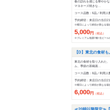
春の訪れを感じる華やかな
マヨネーズ焼きな…
コース品数：6品／利用人数
予約締切：来店日の当日2
※曜日によって締切が異なる場
5,000
円
（税込）
※プレミアム地酒7種+生ビール付
【D】東北の食材も入っ
東北の食材を取り入れた、
ム、季節の茶碗蒸…
コース品数：8品／利用人数
予約締切：来店日の当日2
※曜日によって締切が異なる場
6,000
円
（税込）
≪20時以降限定≫【