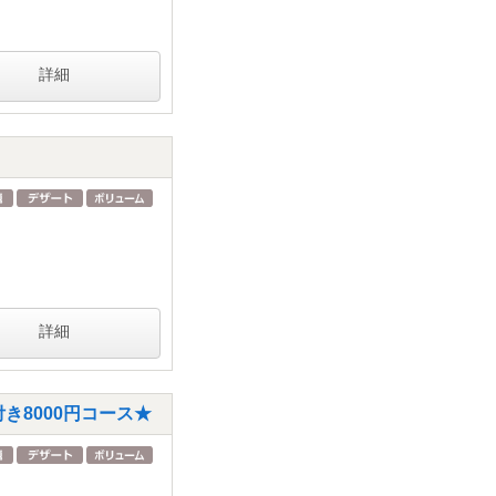
詳細
詳細
き8000円コース★