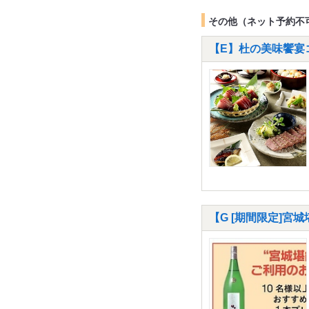
その他（ネット予約不
【E】杜の美味饗宴コ
【G [期間限定]宮城