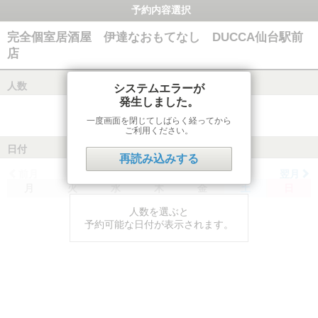
予約内容選択
完全個室居酒屋 伊達なおもてなし DUCCA仙台駅前
店
人数
システムエラーが
発生しました。
一度画面を閉じてしばらく経ってから
ご利用ください。
日付
再読み込みする
前月
翌月
月
火
水
木
金
土
日
人数を選ぶと
予約可能な日付が表示されます。