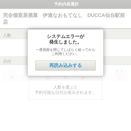
予約内容選択
完全個室居酒屋 伊達なおもてなし DUCCA仙台駅前
店
人数
システムエラーが
発生しました。
一度画面を閉じてしばらく経ってから
ご利用ください。
日付
再読み込みする
前月
翌月
月
火
水
木
金
土
日
人数を選ぶと
予約可能な日付が表示されます。