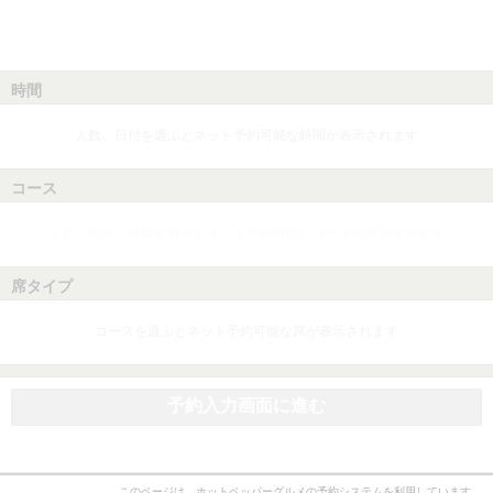
時間
人数、日付を選ぶとネット予約可能な時間が表示されます
コース
人数、日付、時間を選ぶとネット予約可能なコースが表示されます
席タイプ
コースを選ぶとネット予約可能な席が表示されます
予約入力画面に進む
このページは、ホットペッパーグルメの予約システムを利用しています。