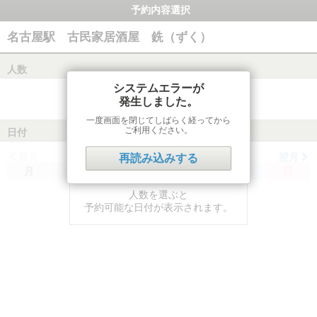
予約内容選択
名古屋駅 古民家居酒屋 銑（ずく）
人数
システムエラーが
発生しました。
一度画面を閉じてしばらく経ってから
ご利用ください。
日付
前月
翌月
再読み込みする
月
火
水
木
金
土
日
人数を選ぶと
予約可能な日付が表示されます。