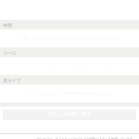
時間
人数、日付を選ぶとネット予約可能な時間が表示されます
コース
人数、日付、時間を選ぶとネット予約可能なコースが表示されます
席タイプ
コースを選ぶとネット予約可能な席が表示されます
予約入力画面に進む
このページは、ホットペッパーグルメの予約システムを利用しています。