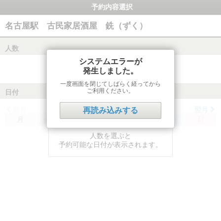
予約内容選択
名古屋駅 古民家居酒屋 銑（ずく）
人数
システムエラーが
発生しました。
一度画面を閉じてしばらく経ってから
ご利用ください。
日付
前月
翌月
再読み込みする
月
火
水
木
金
土
日
人数を選ぶと
予約可能な日付が表示されます。