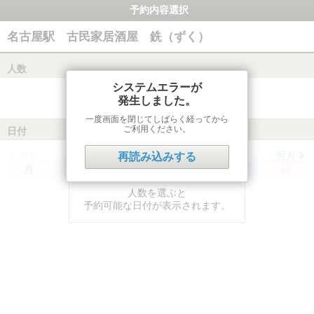
予約内容選択
名古屋駅 古民家居酒屋 銑（ずく）
人数
システムエラーが
発生しました。
一度画面を閉じてしばらく経ってから
ご利用ください。
日付
前月
翌月
再読み込みする
月
火
水
木
金
土
日
人数を選ぶと
予約可能な日付が表示されます。