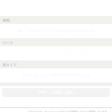
時間
人数、日付を選ぶとネット予約可能な時間が表示されます
コース
人数、日付、時間を選ぶとネット予約可能なコースが表示されます
席タイプ
コースを選ぶとネット予約可能な席が表示されます
予約入力画面に進む
このページは、ホットペッパーグルメの予約システムを利用しています。