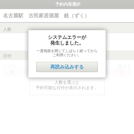
予約内容選択
名古屋駅 古民家居酒屋 銑（ずく）
人数
システムエラーが
発生しました。
一度画面を閉じてしばらく経ってから
ご利用ください。
日付
前月
翌月
再読み込みする
月
火
水
木
金
土
日
人数を選ぶと
予約可能な日付が表示されます。