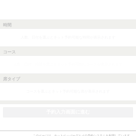
時間
人数、日付を選ぶとネット予約可能な時間が表示されます
コース
人数、日付、時間を選ぶとネット予約可能なコースが表示されます
席タイプ
コースを選ぶとネット予約可能な席が表示されます
予約入力画面に進む
このページは、ホットペッパーグルメの予約システムを利用しています。