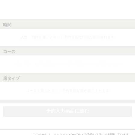
時間
人数、日付を選ぶとネット予約可能な時間が表示されます
コース
人数、日付、時間を選ぶとネット予約可能なコースが表示されます
席タイプ
コースを選ぶとネット予約可能な席が表示されます
予約入力画面に進む
このページは、ホットペッパーグルメの予約システムを利用しています。