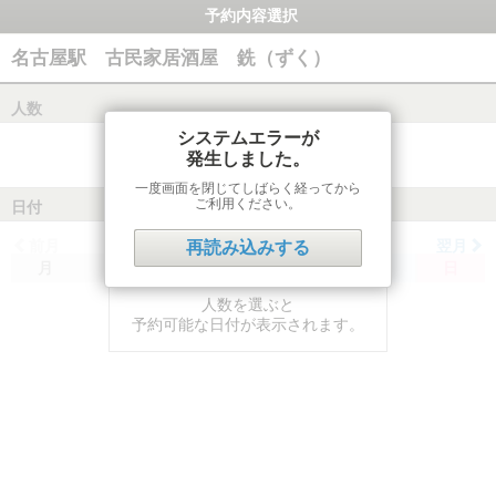
予約内容選択
名古屋駅 古民家居酒屋 銑（ずく）
人数
システムエラーが
発生しました。
一度画面を閉じてしばらく経ってから
ご利用ください。
日付
前月
翌月
再読み込みする
月
火
水
木
金
土
日
人数を選ぶと
予約可能な日付が表示されます。