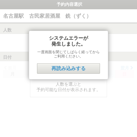
予約内容選択
名古屋駅 古民家居酒屋 銑（ずく）
人数
システムエラーが
発生しました。
一度画面を閉じてしばらく経ってから
ご利用ください。
日付
前月
翌月
再読み込みする
月
火
水
木
金
土
日
人数を選ぶと
予約可能な日付が表示されます。