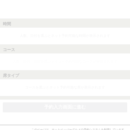
時間
人数、日付を選ぶとネット予約可能な時間が表示されます
コース
人数、日付、時間を選ぶとネット予約可能なコースが表示されます
席タイプ
コースを選ぶとネット予約可能な席が表示されます
予約入力画面に進む
このページは、ホットペッパーグルメの予約システムを利用しています。