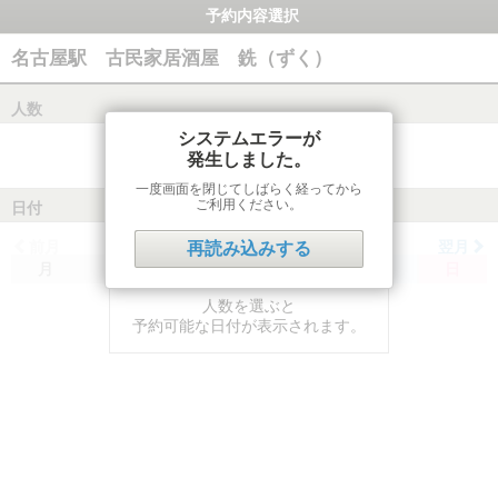
予約内容選択
名古屋駅 古民家居酒屋 銑（ずく）
人数
システムエラーが
発生しました。
一度画面を閉じてしばらく経ってから
ご利用ください。
日付
前月
翌月
再読み込みする
月
火
水
木
金
土
日
人数を選ぶと
予約可能な日付が表示されます。