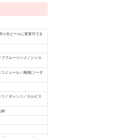
番搾り生ビールに変更可でき
ープフルーツハイ／ジャス
コミュール／梅酒(ソーダ
ーツ／オレンジ／カルピス
佐錦