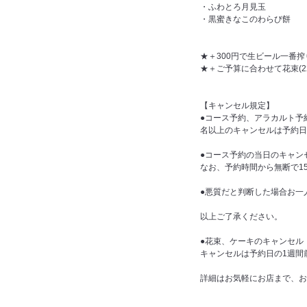
・ふわとろ月見玉
・黒蜜きなこのわらび餅
★＋300円で生ビール一番搾
★＋ご予算に合わせて花束(22
【キャンセル規定】
●コース予約、アラカルト予
名以上のキャンセルは予約日
●コース予約の当日のキャン
なお、予約時間から無断で1
●悪質だと判断した場合お一
以上ご了承ください。
●花束、ケーキのキャンセル
キャンセルは予約日の1週間
詳細はお気軽にお店まで、