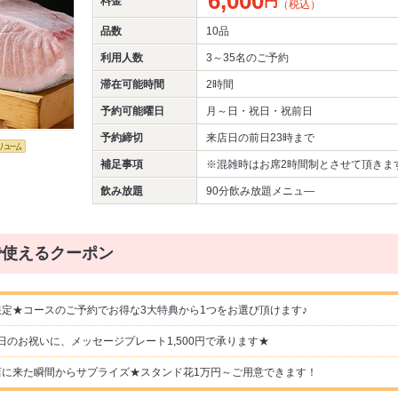
6,000
円
料金
（税込）
品数
10品
利用人数
3～35名
のご予約
滞在可能時間
2時間
予約可能曜日
月～日・祝日・祝前日
予約締切
来店日の前日23時まで
補足事項
※混雑時はお席2時間制とさせて頂きま
飲み放題
90分飲み放題メニュ―
で使えるクーポン
定★コースのご予約でお得な3大特典から1つをお選び頂けます♪
日のお祝いに、メッセージプレート1,500円で承ります★
店に来た瞬間からサプライズ★スタンド花1万円～ご用意できます！