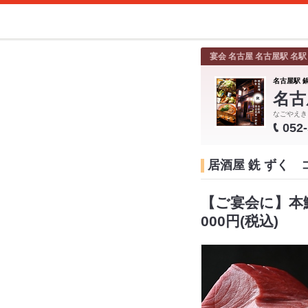
宴会 名古屋 名古屋駅 名駅
名古屋駅 鍋
名古
なごやえき
052
居酒屋 銑 ずく 
【ご宴会に】本
000円(税込)