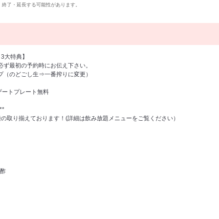
・終了・延長する可能性があります。
！3大特典】
必ず最初の予約時にお伝え下さい。
プ（のどごし生⇒一番搾りに変更）
ザートプレート無料
**
種の取り揃えております！(詳細は飲み放題メニューをご覧ください）
酢