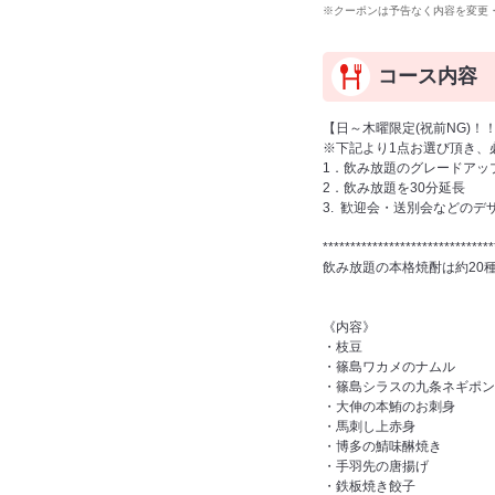
※クーポンは予告なく内容を変更
コース内容
【日～木曜限定(祝前NG)！
※下記より1点お選び頂き、
1．飲み放題のグレードアッ
2．飲み放題を30分延長
3. 歓迎会・送別会などのデ
*******************************
飲み放題の本格焼酎は約20
《内容》
・枝豆
・篠島ワカメのナムル
・篠島シラスの九条ネギポン
・大伸の本鮪のお刺身
・馬刺し上赤身
・博多の鯖味醂焼き
・手羽先の唐揚げ
・鉄板焼き餃子