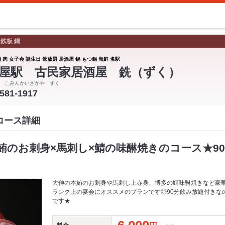
 鉄板 鍋
 肉 女子会 誕生日 飲放題 居酒屋 鍋 もつ鍋 海鮮 名駅
屋駅 古民家居酒屋 銑（ずく）
 こみんかいざかや ずく
-581-1917
コース詳細
鮪のお刺身×馬刺し×鯖の味醂焼きのコース★90
大伸の本鮪のお刺身や馬刺し上赤身、博多の鯖味醂焼きなど豪
ランク上の宴会にオススメのプランです◎90分飲み放題付きな
です★