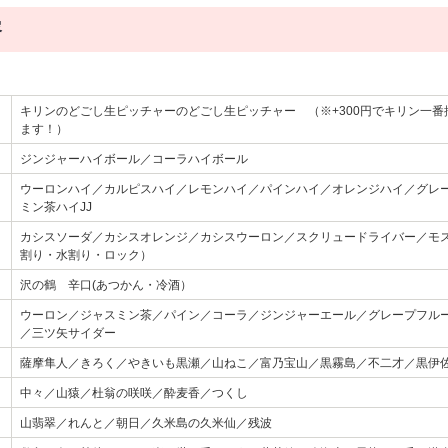
容
キリンのどごし生ピッチャーのどごし生ピッチャー （※+300円でキリン一
ます！）
ジンジャーハイボール／コーラハイボール
ウーロンハイ／カルピスハイ／レモンハイ／パインハイ／オレンジハイ／グレ
ミン茶ハイJJ
カシスソーダ／カシスオレンジ／カシスウーロン／スクリュードライバー／モス
割り・水割り・ロック）
沢の鶴 辛口(あつかん・冷酒）
ウーロン／ジャスミン茶／パイン／コーラ／ジンジャーエール／グレープフル
／三ツ矢サイダー
薩摩隼人／きろく／やきいも黒瀬／山ねこ／富乃宝山／黒霧島／不二才／黒伊
中々／山猿／杜翁の咲咲／酔麦香／つくし
山翡翠／れんと／朝日／久米島の久米仙／残波