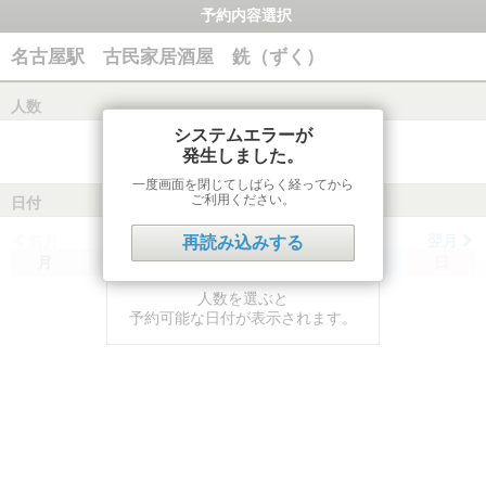
予約内容選択
名古屋駅 古民家居酒屋 銑（ずく）
人数
システムエラーが
発生しました。
一度画面を閉じてしばらく経ってから
ご利用ください。
日付
前月
翌月
再読み込みする
月
火
水
木
金
土
日
人数を選ぶと
予約可能な日付が表示されます。