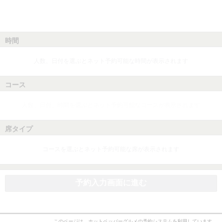
時間
人数、日付を選ぶとネット予約可能な時間が表示されます
コース
人数、日付、時間を選ぶとネット予約可能なコースが表示されます
席タイプ
コースを選ぶとネット予約可能な席が表示されます
予約入力画面に進む
このページは、ホットペッパーグルメの予約システムを利用しています。