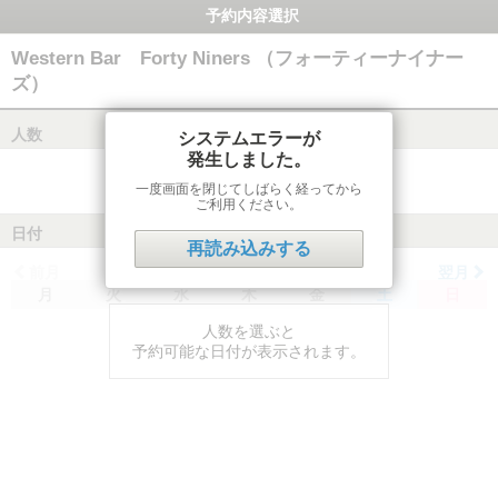
予約内容選択
Western Bar Forty Niners （フォーティーナイナー
ズ）
人数
システムエラーが
発生しました。
一度画面を閉じてしばらく経ってから
ご利用ください。
日付
再読み込みする
前月
翌月
月
火
水
木
金
土
日
人数を選ぶと
予約可能な日付が表示されます。