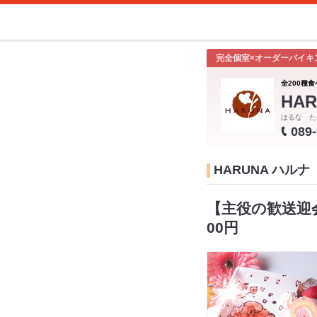
完全個室×オーダーバイキ
全200種食
HA
はるな た
089
HARUNA ハル
【主役の歓送迎
00円