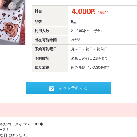
4,000
円
料金
（税込）
品数
9品
利用人数
2～100名
のご予約
滞在可能時間
2時間
予約可能曜日
月～日・祝日・祝前日
予約締切
来店日の前日23時まで
飲み放題
飲み放題（L.O.30分前）
ネット予約する
のお祝いコースがパワーUP ◆
ース！
な日にぴったり。