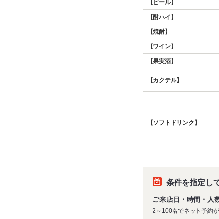
【ビール】
【酎ハイ】
【焼酎】
【ワイン】
【果実酒】
【カクテル】
【ソフトドリンク】
条件を指定し
ご来店日・時間・人
2～100名でネット予約