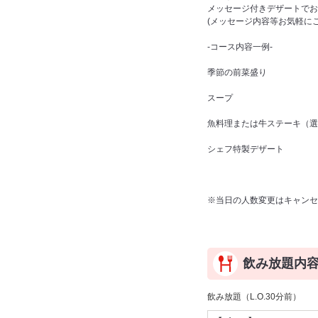
メッセージ付きデザートでお
(メッセージ内容等お気軽に
-コース内容一例-
季節の前菜盛り
スープ
魚料理または牛ステーキ（選
シェフ特製デザート
※当日の人数変更はキャンセ
飲み放題内
飲み放題（L.O.30分前）