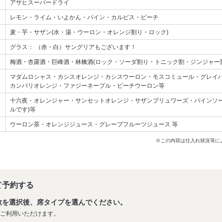
アサヒスーパードライ
レモン・ライム・いよかん・パイン・カルピス・ピーチ
麦・芋・サザン(水・湯・ウーロン・オレンジ割り・ロック)
グラス： （赤・白）サングリアもございます！
梅酒・杏露酒・巨峰酒・林檎酒(ロック・ソーダ割り・トニック割・ジンジャー
マダムロシャス・カシスオレンジ・カシスウーロン・モスコミュール・グレイ
カンパリオレンジ・ファジーネーブル・ピーチウーロン等
十六夜・オレンジャー・サンセットオレンジ・サザンブリュワーズ・パインソー
ルです)等
ウーロン茶・オレンジジュース・グレープフルーツジュース 等
※この内容は仕入れ状況等に
て予約する
数を選択後、席タイプを選んでください。
がご利用いただけます。