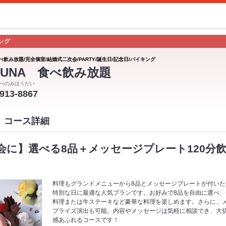
ング
べ飲み放題/完全個室/結婚式二次会/PARTY/誕生日/記念日/バイキング
RUNA 食べ飲み放題
べのみほうだい
-913-8867
ナ コース詳細
会に】選べる8品＋メッセージプレート120分飲
料理もグランドメニューから8品とメッセージプレートが付いた
特別な日に最適な人気プランです。お好みで8品を自由に選べ
料理または牛ステーキなど豪華な料理を楽しめます。さらに、
プライズ演出も可能。内容やメッセージは気軽に相談でき、大
感あふれるコースです！