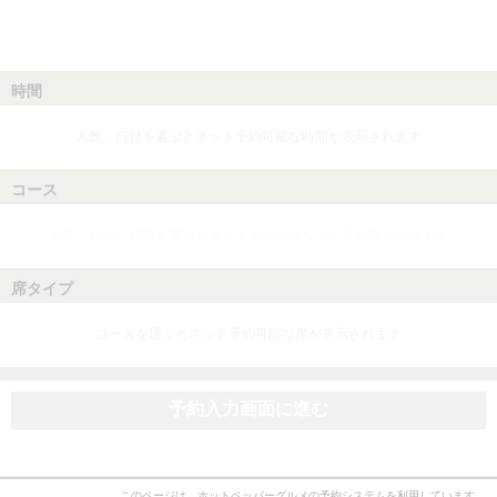
時間
人数、日付を選ぶとネット予約可能な時間が表示されます
コース
人数、日付、時間を選ぶとネット予約可能なコースが表示されます
席タイプ
コースを選ぶとネット予約可能な席が表示されます
予約入力画面に進む
このページは、ホットペッパーグルメの予約システムを利用しています。