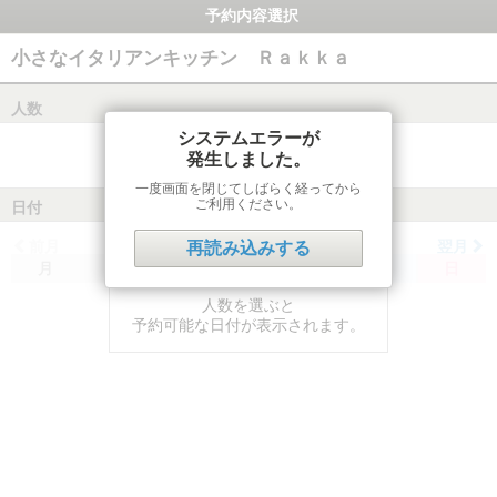
予約内容選択
小さなイタリアンキッチン Ｒａｋｋａ
人数
システムエラーが
発生しました。
一度画面を閉じてしばらく経ってから
ご利用ください。
日付
前月
翌月
再読み込みする
月
火
水
木
金
土
日
人数を選ぶと
予約可能な日付が表示されます。