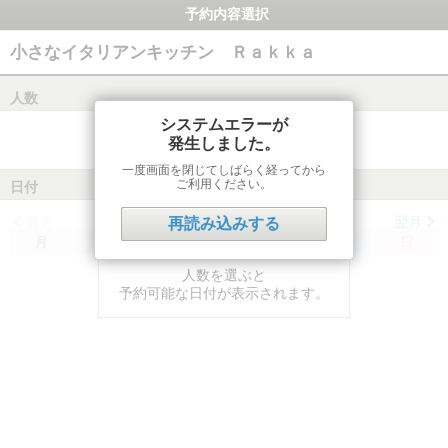
予約内容選択
小さなイタリアンキッチン Ｒａｋｋａ
人数
システムエラーが
発生しました。
一度画面を閉じてしばらく経ってから
ご利用ください。
日付
前月
翌月
再読み込みする
月
火
水
木
金
土
日
人数を選ぶと
予約可能な日付が表示されます。