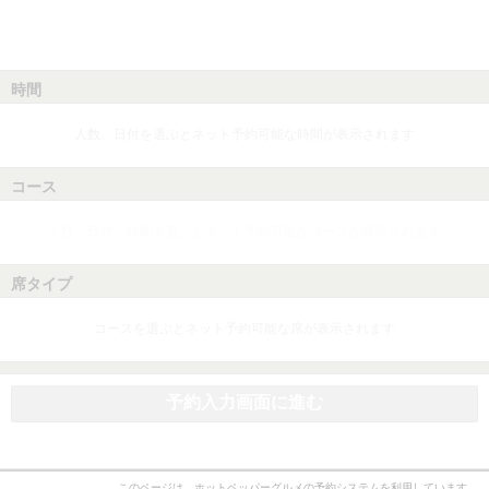
時間
人数、日付を選ぶとネット予約可能な時間が表示されます
コース
人数、日付、時間を選ぶとネット予約可能なコースが表示されます
席タイプ
コースを選ぶとネット予約可能な席が表示されます
予約入力画面に進む
このページは、ホットペッパーグルメの予約システムを利用しています。