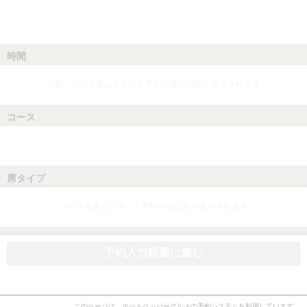
時間
人数、日付を選ぶとネット予約可能な時間が表示されます
コース
人数、日付、時間を選ぶとネット予約可能なコースが表示されます
席タイプ
コースを選ぶとネット予約可能な席が表示されます
予約入力画面に進む
このページは、ホットペッパーグルメの予約システムを利用しています。