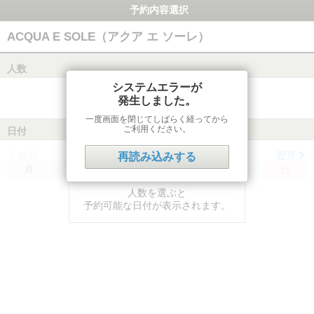
予約内容選択
ACQUA E SOLE（アクア エ ソーレ）
人数
システムエラーが
発生しました。
一度画面を閉じてしばらく経ってから
ご利用ください。
日付
前月
翌月
再読み込みする
月
火
水
木
金
土
日
人数を選ぶと
予約可能な日付が表示されます。