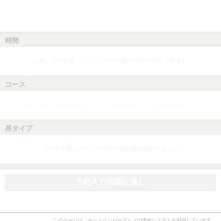
時間
人数、日付を選ぶとネット予約可能な時間が表示されます
コース
人数、日付、時間を選ぶとネット予約可能なコースが表示されます
席タイプ
コースを選ぶとネット予約可能な席が表示されます
予約入力画面に進む
このページは、ホットペッパーグルメの予約システムを利用しています。