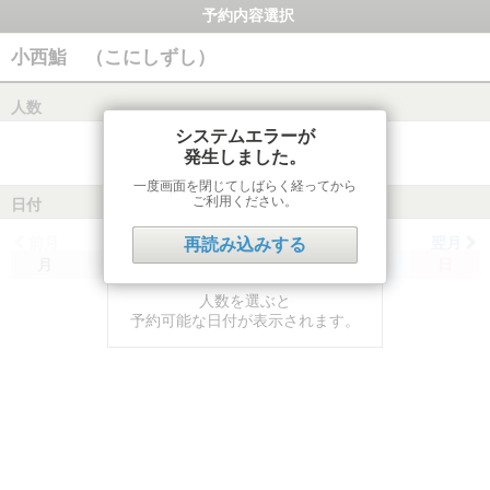
予約内容選択
小西鮨 （こにしずし）
人数
システムエラーが
発生しました。
一度画面を閉じてしばらく経ってから
ご利用ください。
日付
前月
翌月
再読み込みする
月
火
水
木
金
土
日
人数を選ぶと
予約可能な日付が表示されます。