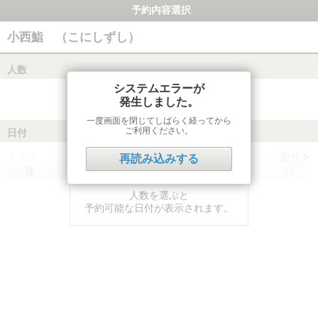
予約内容選択
小西鮨 （こにしずし）
人数
システムエラーが
発生しました。
一度画面を閉じてしばらく経ってから
ご利用ください。
日付
前月
翌月
再読み込みする
月
火
水
木
金
土
日
人数を選ぶと
予約可能な日付が表示されます。