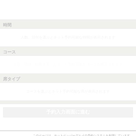
時間
人数、日付を選ぶとネット予約可能な時間が表示されます
コース
人数、日付、時間を選ぶとネット予約可能なコースが表示されます
席タイプ
コースを選ぶとネット予約可能な席が表示されます
予約入力画面に進む
このページは、ホットペッパーグルメの予約システムを利用しています。