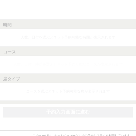
時間
人数、日付を選ぶとネット予約可能な時間が表示されます
コース
人数、日付、時間を選ぶとネット予約可能なコースが表示されます
席タイプ
コースを選ぶとネット予約可能な席が表示されます
予約入力画面に進む
このページは、ホットペッパーグルメの予約システムを利用しています。