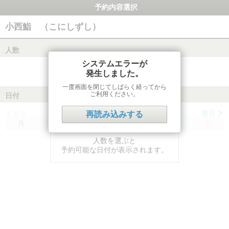
予約内容選択
小西鮨 （こにしずし）
人数
システムエラーが
発生しました。
一度画面を閉じてしばらく経ってから
ご利用ください。
日付
前月
翌月
再読み込みする
月
火
水
木
金
土
日
人数を選ぶと
予約可能な日付が表示されます。