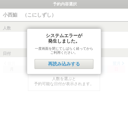
予約内容選択
小西鮨 （こにしずし）
人数
システムエラーが
発生しました。
一度画面を閉じてしばらく経ってから
ご利用ください。
日付
前月
翌月
再読み込みする
月
火
水
木
金
土
日
人数を選ぶと
予約可能な日付が表示されます。