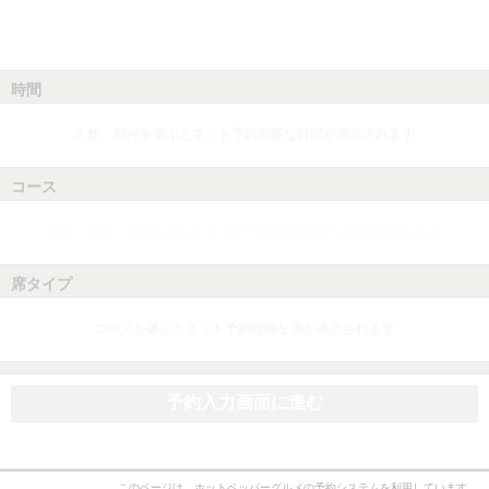
時間
人数、日付を選ぶとネット予約可能な時間が表示されます
コース
人数、日付、時間を選ぶとネット予約可能なコースが表示されます
席タイプ
コースを選ぶとネット予約可能な席が表示されます
予約入力画面に進む
このページは、ホットペッパーグルメの予約システムを利用しています。