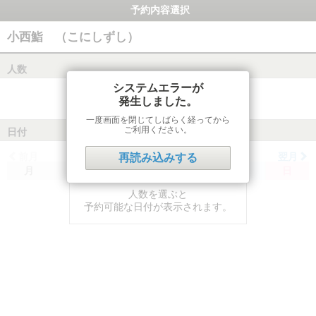
予約内容選択
小西鮨 （こにしずし）
人数
システムエラーが
発生しました。
一度画面を閉じてしばらく経ってから
ご利用ください。
日付
前月
翌月
再読み込みする
月
火
水
木
金
土
日
人数を選ぶと
予約可能な日付が表示されます。