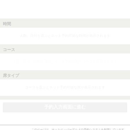
時間
人数、日付を選ぶとネット予約可能な時間が表示されます
コース
人数、日付、時間を選ぶとネット予約可能なコースが表示されます
席タイプ
コースを選ぶとネット予約可能な席が表示されます
予約入力画面に進む
このページは、ホットペッパーグルメの予約システムを利用しています。