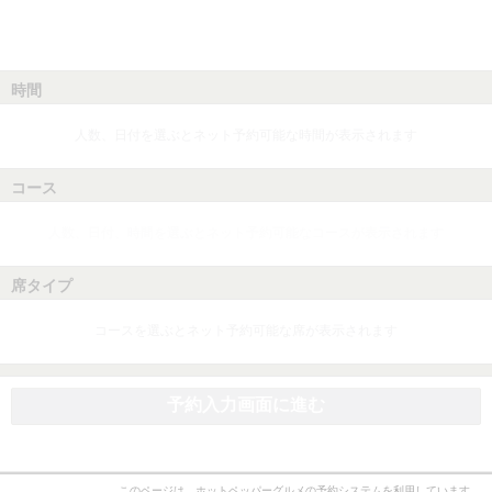
時間
人数、日付を選ぶとネット予約可能な時間が表示されます
コース
人数、日付、時間を選ぶとネット予約可能なコースが表示されます
席タイプ
コースを選ぶとネット予約可能な席が表示されます
予約入力画面に進む
このページは、ホットペッパーグルメの予約システムを利用しています。