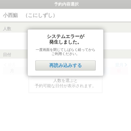
予約内容選択
小西鮨 （こにしずし）
人数
システムエラーが
発生しました。
一度画面を閉じてしばらく経ってから
ご利用ください。
日付
前月
翌月
再読み込みする
月
火
水
木
金
土
日
人数を選ぶと
予約可能な日付が表示されます。