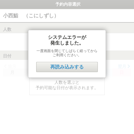
予約内容選択
小西鮨 （こにしずし）
人数
システムエラーが
発生しました。
一度画面を閉じてしばらく経ってから
ご利用ください。
日付
前月
翌月
再読み込みする
月
火
水
木
金
土
日
人数を選ぶと
予約可能な日付が表示されます。