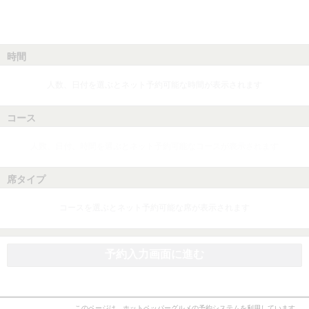
時間
人数、日付を選ぶとネット予約可能な時間が表示されます
コース
人数、日付、時間を選ぶとネット予約可能なコースが表示されます
席タイプ
コースを選ぶとネット予約可能な席が表示されます
予約入力画面に進む
このページは、ホットペッパーグルメの予約システムを利用しています。