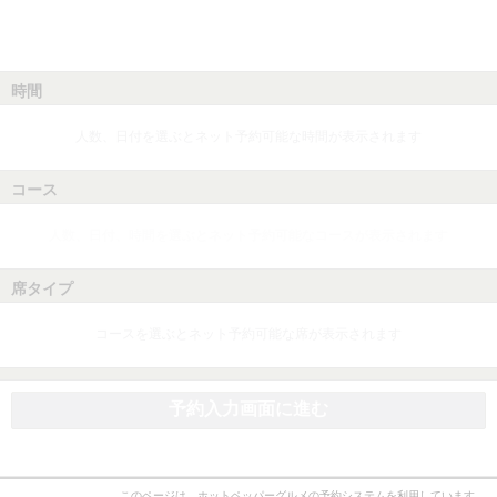
時間
人数、日付を選ぶとネット予約可能な時間が表示されます
コース
人数、日付、時間を選ぶとネット予約可能なコースが表示されます
席タイプ
コースを選ぶとネット予約可能な席が表示されます
予約入力画面に進む
このページは、ホットペッパーグルメの予約システムを利用しています。