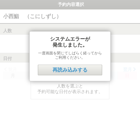
予約内容選択
小西鮨 （こにしずし）
人数
システムエラーが
発生しました。
一度画面を閉じてしばらく経ってから
ご利用ください。
日付
前月
翌月
再読み込みする
月
火
水
木
金
土
日
人数を選ぶと
予約可能な日付が表示されます。