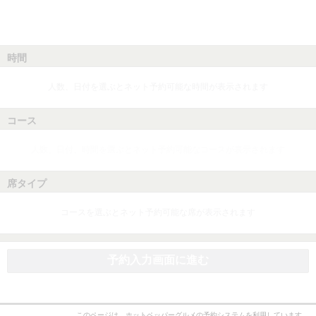
時間
人数、日付を選ぶとネット予約可能な時間が表示されます
コース
人数、日付、時間を選ぶとネット予約可能なコースが表示されます
席タイプ
コースを選ぶとネット予約可能な席が表示されます
予約入力画面に進む
このページは、ホットペッパーグルメの予約システムを利用しています。