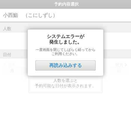
予約内容選択
小西鮨 （こにしずし）
人数
システムエラーが
発生しました。
一度画面を閉じてしばらく経ってから
ご利用ください。
日付
前月
翌月
再読み込みする
月
火
水
木
金
土
日
人数を選ぶと
予約可能な日付が表示されます。