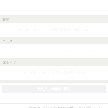
時間
人数、日付を選ぶとネット予約可能な時間が表示されます
コース
人数、日付、時間を選ぶとネット予約可能なコースが表示されます
席タイプ
コースを選ぶとネット予約可能な席が表示されます
予約入力画面に進む
このページは、ホットペッパーグルメの予約システムを利用しています。