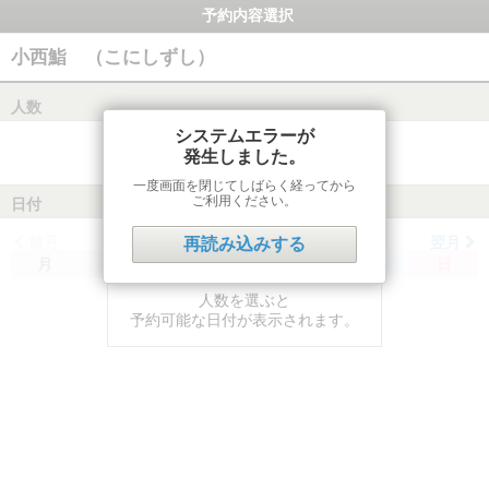
予約内容選択
小西鮨 （こにしずし）
人数
システムエラーが
発生しました。
一度画面を閉じてしばらく経ってから
ご利用ください。
日付
前月
翌月
再読み込みする
月
火
水
木
金
土
日
人数を選ぶと
予約可能な日付が表示されます。