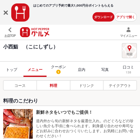
はじめてのアプリ予約で最大
1,000円分ポイントもらえる
ダウンロード
アプリで開く
お店TOP
マイメニュー
小西鮨 （こにしずし）
クーポン
口コミ
トップ
メニュー
店内
写真
1
138
コース
料理
ドリンク
テイクアウト
料理のこだわり
新鮮ネタをいつでもご提供！
道内外から旬の新鮮ネタを厳選仕入れ。のどぐろなどの珍
しい魚介も手頃に食べられます。刺身盛り合わせや寿司な
どお好みに合わせおつくりいたします。お気軽にお問い合
わせください！