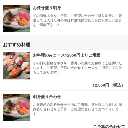
お任せ盛り刺身
旬の海鮮ネタをご予算、ご要望に合わせて盛り刺身に！厳
選して仕入れた海の幸は鮮度抜群◎見た目にも美しい魚介
をご堪能下さい！
おすすめ料理
お料理のみコース12650円よりご用意
その日の新鮮なネタを一番良い状態でお客様にご提供いた
します。ご要望ご予算に合わせてコースをご用意してお待
ちしております。
12,650円（税込）
刺身盛り合わせ
北海道産の新鮮魚介を手頃にご堪能。見た目にも美しい刺
身盛り合わせをご予算・ご要望に合わせておつくりしま
す！
ご予算の合わせて