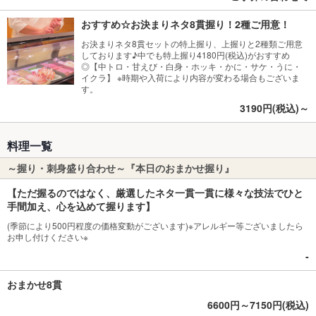
おすすめ☆お決まりネタ8貫握り！2種ご用意！
お決まりネタ8貫セットの特上握り、上握りと2種類ご用意
しております♪中でも特上握り4180円(税込)がおすすめ
◎【中トロ・甘えび・白身・ホッキ・かに・サケ・うに・
イクラ】 ※時期や入荷により内容が変わる場合もございま
す。
3190円(税込)～
料理一覧
～握り・刺身盛り合わせ～『本日のおまかせ握り』
【ただ握るのではなく、厳選したネタ一貫一貫に様々な技法でひと
手間加え、心を込めて握ります】
(季節により500円程度の価格変動がございます)※アレルギー等ございましたら
お申し付けください※
‐
おまかせ8貫
6600円～7150円(税込)