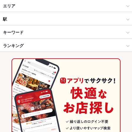
和食
エリア
寿司
旭川市中心部
駅
旭川 × 和食
旭川市中心部 × 和食
旭川駅
キーワード
旭川 × 寿司
旭川市中心部 × 寿司
旭川四条駅
ランキング
ウニ料理
エビ料理
カニ料理
刺身
ちらし寿司
親子丼
旭川駅 × 和食
北海道
新旭川駅
北海道のグルメランキング
旭川駅 × 寿司
北海道 × 和食
北海道の和食ランキング
北海道 × 寿司
北海道の寿司ランキング
旭川のグルメランキング
旭川の和食ランキング
旭川の寿司ランキング