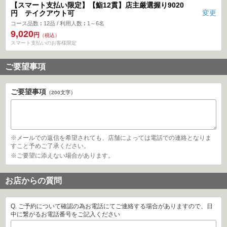
 【スマート支払い限定】【鮨12貫】店主厳選握り9020
変更
円 テイクアウト可
コース品数
12品
利用人数
1～6名
9,020
円
（税込）
スマート支払いのお客様限定
ご要望事項
ご要望事項
（200文字）
 ※メールでの返信を希望されても、店舗によっては電話での連絡となりま
すこと予めご了承ください。 
 ※ご要望に添えない場合があります。 
お店からの質問
Q. ご予約について確認の為お電話にてご連絡する場合がありますので、日
中に繋がるお電話番号をご記入ください