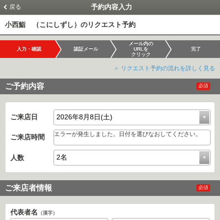
予約内容入力
戻る
小西鮨 （こにしずし）のリクエスト予約
メール内の
入力・確認
認証メール
URLを
完了
クリック
＞ リクエスト予約の流れを詳しく見る
ご予約内容
必須
ご来店日
エラーが発生しました。日付を選びなおしてください。
ご来店時間
人数
ご来店者情報
必須
代表者名
（漢字）