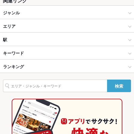
関連リンク
ソファー
なし
ジャンル
テラス席
なし
イタリアン・フレンチ
貸切
エリア
貸切可 ：★20名様でフロア貸切パーティー可★1Ｆ 20～26席／
2F 最大40席（立食50名様）★全館貸切OK／人数応相談
イタリアン
香林坊
駅
設備
Wi-Fi
あり
金沢(片町･香林坊･にし茶屋周辺) × イタリアン・フレンチ
香林坊 × イタリアン・フレンチ
金沢駅
キーワード
バリアフリ
なし ：お困りの事がございましたら、喜んでお手伝いさせて頂
金沢(片町･香林坊･にし茶屋周辺) × イタリアン
香林坊 × イタリアン
北鉄金沢駅
ランキング
エビ料理
カキ料理・オイスター
ローストビーフ
牛すじ
レバー
ー
きます。
ステーキ
ガレット
パテ
パスタ
ペペロンチーノ
ニョッキ
金沢駅 × イタリアン・フレンチ
香林坊 × 居酒屋
石川のグルメランキング
駐車場
なし ：駐車料金のサービスは行っておりませんが、近所にコイ
検索
ンパーキングが多数ございます。
ペスカトーレ
酢豚
アヒージョ
生ハム
ジェラート
金沢駅 × イタリアン
香林坊 × 洋・和洋・各国料理・その他
石川のイタリアン・フレンチランキング
その他設備
Wi-Fiあります♪
居酒屋
石川
石川のイタリアンランキング
その他
飲み放題
あり ：生ビール、カクテル、ノンアルカクテルなど全55種♪コ
洋・和洋・各国料理・その他
石川 × イタリアン・フレンチ
金沢(片町･香林坊･にし茶屋周辺)のグルメランキング
ースに+1620円で90分、+2160円で120分飲み放題に☆
金沢(片町･香林坊･にし茶屋周辺)のイタリアン・フレンチランキン
金沢(片町･香林坊･にし茶屋周辺) × 居酒屋
石川 × イタリアン