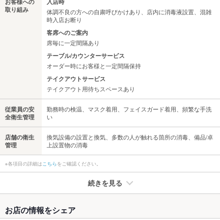
お客様への
入店時
取り組み
体調不良の方への自粛呼びかけあり、店内に消毒液設置、混雑
時入店お断り
客席へのご案内
席毎に一定間隔あり
テーブル/カウンターサービス
オーダー時にお客様と一定間隔保持
テイクアウトサービス
テイクアウト用待ちスペースあり
従業員の安
勤務時の検温、マスク着用、フェイスガード着用、頻繁な手洗
全衛生管理
い
店舗の衛生
換気設備の設置と換気、多数の人が触れる箇所の消毒、備品/卓
管理
上設置物の消毒
※各項目の詳細は
こちら
をご確認ください。
続きを見る
たばこ
お店の情報をシェア
禁煙・喫煙
全席禁煙