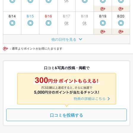
休
◎
◎
◎
◎
◎
◎
8/14
8/15
8/16
8/17
8/18
8/19
8/20
休
休
◎
◎
◎
◎
◎
8/21
8/22
8/23
8/24
8/25
8/26
8/27
他の日付を見る
休
◎
◎
◎
◎
◎
◎
：通常よりポイントがお得にたまります
8/28
8/29
8/30
8/31
9/1
9/2
9/3
口コミ&写真の投稿・掲載で
休
◎
◎
◎
◎
◎
◎
9/4
9/5
9/6
9/7
9/8
9/9
9/10
休
休
◎
◎
◎
□
□
口コミを投稿する