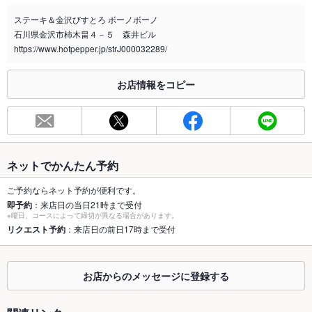
店頭喫煙スペース・灰皿あり
ステーキ＆金沢びすとろ ボーノボーノ
石川県金沢市柿木畠４－５ 森井ビル
喫煙専用室
あり
https://www.hotpepper.jp/strJ000032289/
※2020年4月1日～受動喫煙対策に関する法律が施行されています。正しい情報はお店へお問い
合わせください。
お店情報をコピー
お席
総席数
66席(1F：カウンター席、テーブル席/ 2F：パーティールーム)
最大宴会収
40人(1F 26席 2F 35席（2Fでの立食パーティーも可能です最大
容人数
50名様）)
ネットでかんたん予約
個室
なし ：8～12名様の個室1室（少人数時はお断りする事がござい
ご予約ならネット予約が便利です。
ます）
即予約
：来店日の当日21時まで受付
※曜日、コースによって締切が異なる場合があります。
座敷
リクエスト予約
：来店日の前日17時まで受付
なし
掘りごたつ
なし
お店からのメッセージに登録する
カウンター
あり