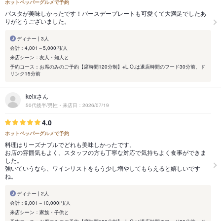
ホットペッパーグルメで予約
パスタが美味しかったです！バースデープレートも可愛くて大満足でしたあ
りがとうございました。
ディナー | 3人
会計：4,001～5,000円/人
来店シーン：友人・知人と
予約コース：お席のみのご予約【席時間120分制】※L.O.は退店時間のフード30分前、ド
リンク15分前
keixさん
50代後半/男性・来店日：2026/07/19
4.0
ホットペッパーグルメで予約
料理はリーズナブルでどれも美味しかったです。
お店の雰囲気もよく、スタッフの方も丁寧な対応で気持ちよく食事ができま
した。
強いていうなら、ワインリストをもう少し増やしてもらえると嬉しいです
ね。
ディナー | 2人
会計：9,001～10,000円/人
来店シーン：家族・子供と