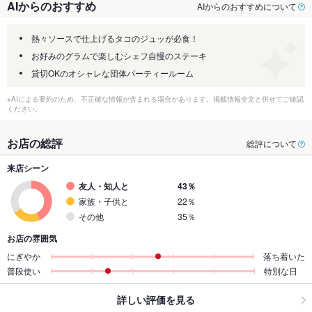
AIからのおすすめ
AIからのおすすめについて
熱々ソースで仕上げるタコのジュッが必食！
お好みのグラムで楽しむシェフ自慢のステーキ
貸切OKのオシャレな団体パーティールーム
※AIによる要約のため、不正確な情報が含まれる場合があります。掲載情報全文と併せてご確認
ください。
お店の総評
総評について
来店シーン
友人・知人と
43％
家族・子供と
22％
その他
35％
お店の雰囲気
にぎやか
落ち着いた
普段使い
特別な日
詳しい評価を見る