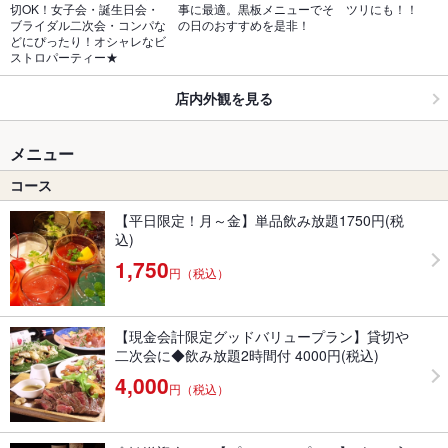
切OK！女子会・誕生日会・
事に最適。黒板メニューでそ
ツリにも！！
ブライダル二次会・コンパな
の日のおすすめを是非！
どにぴったり！オシャレなビ
ストロパーティー★
店内外観を見る
メニュー
コース
【平日限定！月～金】単品飲み放題1750円(税
込)
1,750
円（税込）
【現金会計限定グッドバリュープラン】貸切や
二次会に◆飲み放題2時間付 4000円(税込)
4,000
円（税込）