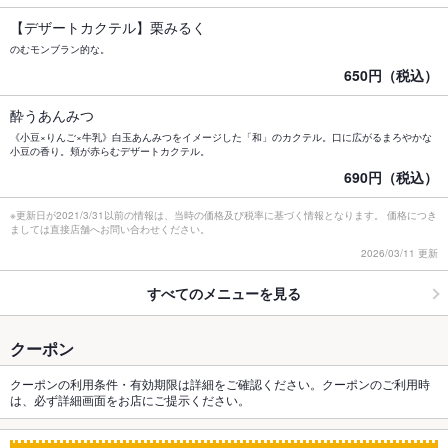
【デザートカクテル】栗みるく
のむモンブラン的な。
650円（税込）
酔うあんみつ
《小豆×りんご×牛乳》白玉あんみつをイメージした「和」のカクテル。口に広がるまろやかな
小豆の香り。頬が赤らむデザートカクテル。
690円（税込）
※更新日が2021/3/31以前の情報は、当時の価格及び税率に基づく情報となります。 価格につき
ましては直接店舗へお問い合わせください。
2026/03/11 更新
すべてのメニューを見る
クーポン
クーポンの利用条件・有効期限は詳細をご確認ください。クーポンのご利用時
は、必ず詳細画面をお店にご提示ください。