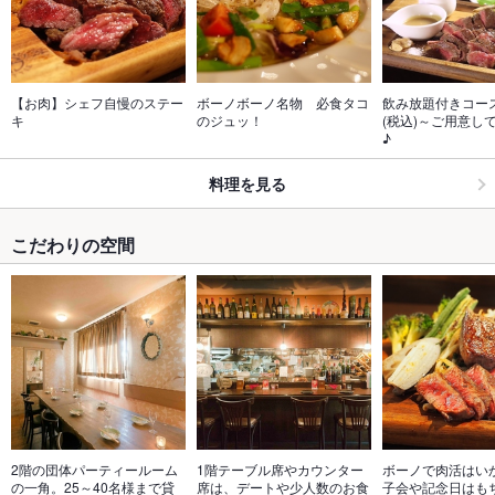
【お肉】シェフ自慢のステー
ボーノボーノ名物　必食タコ
飲み放題付きコース
キ 
のジュッ！
(税込)～ご用意し
♪
料理を見る
こだわりの空間
2階の団体パーティールーム
1階テーブル席やカウンター
ボーノで肉活はい
の一角。25～40名様まで貸
席は、デートや少人数のお食
子会や記念日はも