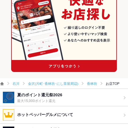
食べ放題
なし ：食べ放題はございませんが、男性でも大満足のボリュー
グ
ム♪
金沢(片町･香林坊･にし茶屋周辺) × 洋・和洋・各国料理・その他
石川 × 居酒屋
金沢(片町･香林坊･にし茶屋周辺)のイタリアンランキング
お酒
カクテル充実、焼酎充実、ワイン充実
金沢駅 × 居酒屋
石川 × 洋・和洋・各国料理・その他
お子様連れ
お子様連れOK
金沢駅 × 洋・和洋・各国料理・その他
ウェディン
フロア貸切にてご利用いただけます
グパーティ
ー二次会
お祝い・サ
可
プライズ対
応
石川
金沢(片町･香林坊･にし茶屋周辺)
香林坊
お店TOP
備考
1階25席・2階35席
夏のポイント還元祭2026
最大15,000ポイント還元
ホットペッパーグルメについて