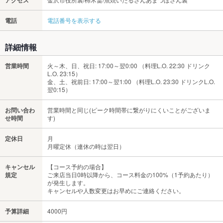
電話
電話番号を表示する
詳細情報
営業時間
火～木、日、祝日: 17:00～翌0:00 （料理L.O. 22:30 ドリンク
L.O. 23:15）
金、土、祝前日: 17:00～翌1:00 （料理L.O. 23:30 ドリンクL.O.
翌0:15）
お問い合わ
営業時間と同じ(ピーク時間帯に繋がりにくいことがございま
せ時間
す)
定休日
月
月曜定休（連休の時は翌日）
キャンセル
【コース予約の場合】
規定
ご来店当日0時以降から、コース料金の100%（1予約あたり）
が発生します。
キャンセルや人数変更はお早めにご連絡ください。
予算詳細
4000円