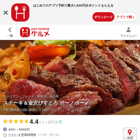
はじめてのアプリ予約で最大
1,000円分ポイントもらえる
ダウンロード
アプリで開く
一覧
マイメニュー
イタリアン・フレンチ | 香林坊 | 石川県
ステーキ＆金沢びすとろ ボーノボーノ
片町/柿木畠の隠れ家的ビストロ
4.4
207
口コミ
件
4001～5000円
ただいま営業時間外
17:00～翌1:00