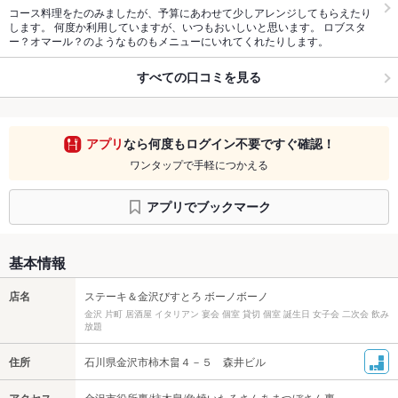
コース料理をたのみましたが、予算にあわせて少しアレンジしてもらえたり
します。 何度か利用していますが、いつもおいしいと思います。 ロブスタ
ー？オマール？のようなものもメニューにいれてくれたりします。
すべての口コミを見る
アプリ
なら何度もログイン不要ですぐ確認！
ワンタップで手軽につかえる
アプリでブックマーク
基本情報
店名
ステーキ＆金沢びすとろ ボーノボーノ
金沢 片町 居酒屋 イタリアン 宴会 個室 貸切 個室 誕生日 女子会 二次会 飲み
放題
住所
石川県金沢市柿木畠４－５ 森井ビル
アクセス
金沢市役所裏/柿木畠/魚焼いたるさんあまつぼさん裏