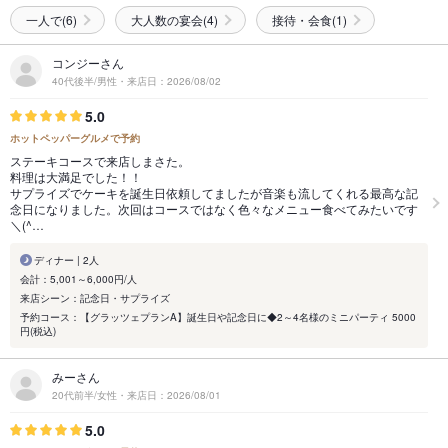
一人で(6)
大人数の宴会(4)
接待・会食(1)
コンジーさん
40代後半/男性・来店日：2026/08/02
5.0
ホットペッパーグルメで予約
ステーキコースで来店しまさた。
料理は大満足でした！！
サプライズでケーキを誕生日依頼してましたが音楽も流してくれる最高な記
念日になりました。次回はコースではなく色々なメニュー食べてみたいです
＼(^…
ディナー | 2人
会計：5,001～6,000円/人
来店シーン：記念日・サプライズ
予約コース：【グラッツェプランA】誕生日や記念日に◆2～4名様のミニパーティ 5000
円(税込)
みーさん
20代前半/女性・来店日：2026/08/01
5.0