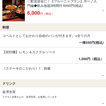
◇歓送迎会に！【プルーニャプラン】ボーノ入
門編◆飲み放題2時間付 6000円(税込)
6,000
円（税込）
料理
コペルトとしておかわり自由のパンが付きます。※全ての方
一律350円(税込)
【岩牡蠣】レモン＆カクテルソース
1,200円（税込）
《ステーキのこだわり》1：鉄板
-
ドリンク
金澤氷室
クラモト氷業さんの「金澤氷室」を使用しています
-