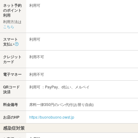
ネット予約
利用可
のポイント
利用
利用方法は
こちら
スマート
利用可
支払い
クレジット
利用不可
カード
電子マネー
利用不可
QRコード
利用可 ：PayPay、d払い、メルペイ
決済
料金備考
席料一律350円のパン代付(お替り自由)
お店のHP
https://buonobuono.owst.jp
感染症対策