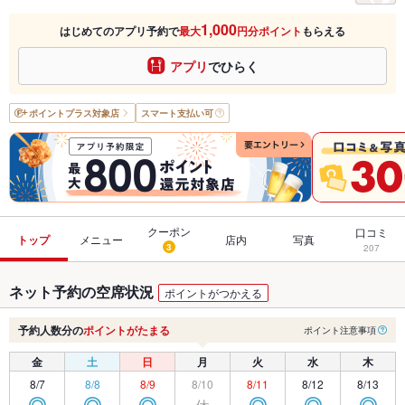
1,000
はじめてのアプリ予約で
最大
円分ポイント
もらえる
アプリ
でひらく
ポイントプラス
対象店
スマート支払い可
クーポン
口コミ
トップ
メニュー
店内
写真
3
207
ネット予約の空席状況
ポイントがつかえる
予約人数分の
ポイントがたまる
ポイント注意事項
金
土
日
月
火
水
木
8/7
8/8
8/9
8/10
8/11
8/12
8/13