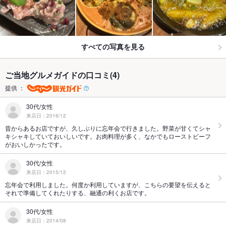
すべての写真を見る
ご当地グルメガイドの口コミ(4)
提供 ：
30代/女性
来店日：2016/12
昔からあるお店ですが、久しぶりに忘年会で行きました。野菜が甘くてシャ
キシャキしていておいしいです。お肉料理が多く、なかでもローストビーフ
がおいしかったです。
30代/女性
来店日：2015/12
忘年会で利用しました。何度か利用していますが、こちらの要望を伝えると
それで準備してくれたりする、融通の利くお店です。
30代/女性
来店日：2014/08