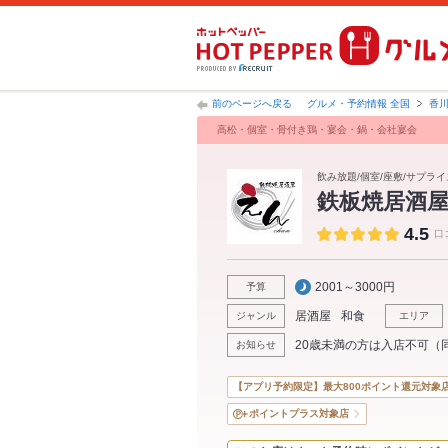
前のページへ戻る
グルメ・予約情報 全国
香
高松・個室・骨付き鶏・宴会・鍋・会社宴会
飲み放題/個室/座敷/サプライ
鉄板焼居酒
4.5
口
2001～3000円
予算
居酒屋
和食
ジャンル
エリア
20歳未満の方は入店不可（
お知らせ
【アプリ予約限定】最大800ポイント還元対象
ポイントプラス対象店