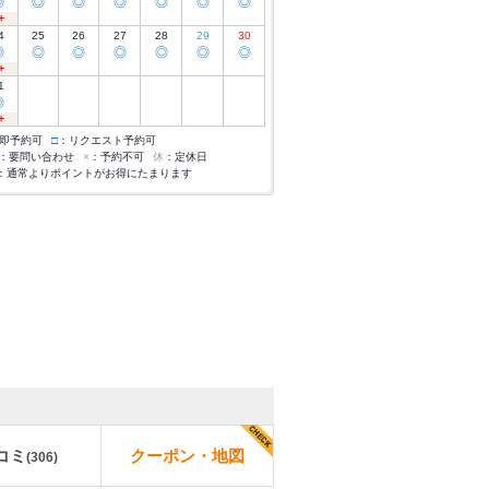
◎
◎
◎
◎
◎
◎
◎
4
25
26
27
28
29
30
◎
◎
◎
◎
◎
◎
◎
1
◎
即予約可
□
：リクエスト予約可
：要問い合わせ
×
：予約不可
休
：定休日
：通常よりポイントがお得にたまります
コミ
クーポン・地図
(
306
)