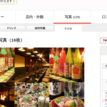
つかえます
ュー
店内・外観
写真
口
(129)
写真（16枚）
予
1
1