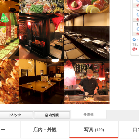
2
3
◎
：
TEL
ュー
店内・外観
写真
口
(129)