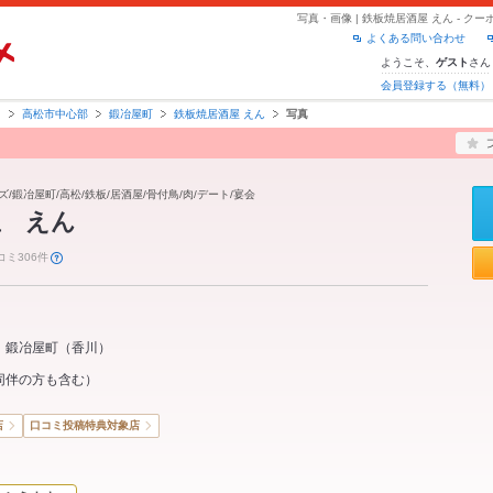
写真・画像 | 鉄板焼居酒屋 えん - 
よくある問い合わせ
ようこそ、
さん
ゲスト
会員登録する（無料）
川
高松市中心部
鍛冶屋町
鉄板焼居酒屋 えん
写真
ズ/鍛冶屋町/高松/鉄板/居酒屋/骨付鳥/肉/デート/宴会
屋 えん
コミ306件
鍛冶屋町
（
香川
）
同伴の方も含む）
店
口コミ投稿特典対象店