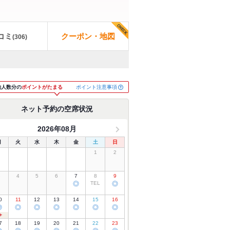
コミ
クーポン・地図
(
306
)
ポイント注意事項
約人数分の
ポイントがたまる
ネット予約の空席状況
2026年08月
月
火
水
木
金
土
日
1
2
3
4
5
6
7
8
9
◎
TEL
◎
0
11
12
13
14
15
16
◎
◎
◎
◎
◎
◎
◎
7
18
19
20
21
22
23