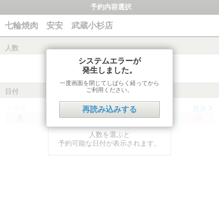
予約内容選択
七輪焼肉 安安 武蔵小杉店
人数
システムエラーが
発生しました。
一度画面を閉じてしばらく経ってから
ご利用ください。
日付
前月
翌月
再読み込みする
月
火
水
木
金
土
日
人数を選ぶと
予約可能な日付が表示されます。