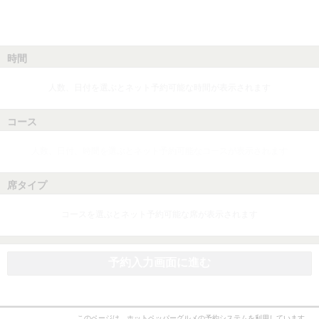
時間
人数、日付を選ぶとネット予約可能な時間が表示されます
コース
人数、日付、時間を選ぶとネット予約可能なコースが表示されます
席タイプ
コースを選ぶとネット予約可能な席が表示されます
予約入力画面に進む
このページは、ホットペッパーグルメの予約システムを利用しています。