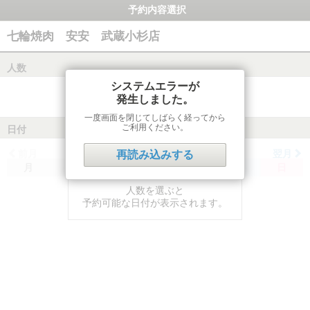
予約内容選択
七輪焼肉 安安 武蔵小杉店
人数
システムエラーが
発生しました。
一度画面を閉じてしばらく経ってから
ご利用ください。
日付
前月
翌月
再読み込みする
月
火
水
木
金
土
日
人数を選ぶと
予約可能な日付が表示されます。