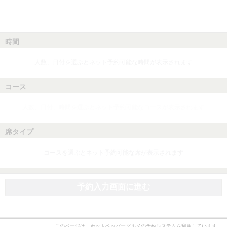
時間
人数、日付を選ぶとネット予約可能な時間が表示されます
コース
人数、日付、時間を選ぶとネット予約可能なコースが表示されます
席タイプ
コースを選ぶとネット予約可能な席が表示されます
予約入力画面に進む
このページは、ホットペッパーグルメの予約システムを利用しています。