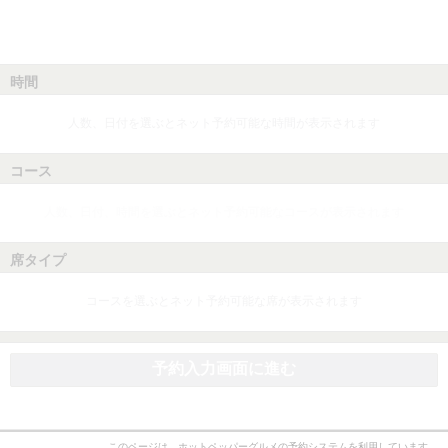
時間
人数、日付を選ぶとネット予約可能な時間が表示されます
コース
人数、日付、時間を選ぶとネット予約可能なコースが表示されます
席タイプ
コースを選ぶとネット予約可能な席が表示されます
予約入力画面に進む
このページは、ホットペッパーグルメの予約システムを利用しています。