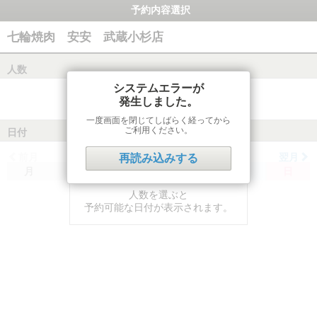
予約内容選択
七輪焼肉 安安 武蔵小杉店
人数
システムエラーが
発生しました。
一度画面を閉じてしばらく経ってから
ご利用ください。
日付
前月
翌月
再読み込みする
月
火
水
木
金
土
日
人数を選ぶと
予約可能な日付が表示されます。