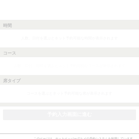
時間
人数、日付を選ぶとネット予約可能な時間が表示されます
コース
人数、日付、時間を選ぶとネット予約可能なコースが表示されます
席タイプ
コースを選ぶとネット予約可能な席が表示されます
予約入力画面に進む
このページは、ホットペッパーグルメの予約システムを利用しています。