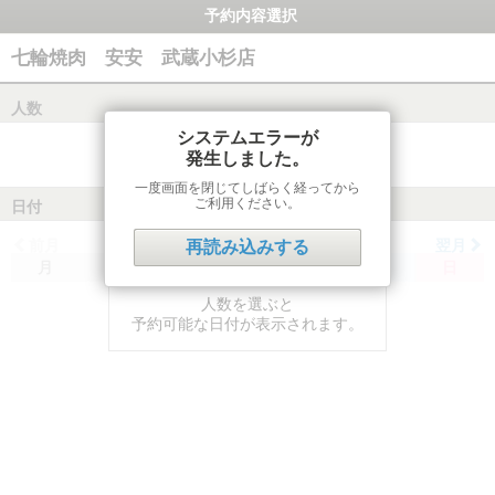
予約内容選択
七輪焼肉 安安 武蔵小杉店
人数
システムエラーが
発生しました。
一度画面を閉じてしばらく経ってから
ご利用ください。
日付
前月
翌月
再読み込みする
月
火
水
木
金
土
日
人数を選ぶと
予約可能な日付が表示されます。