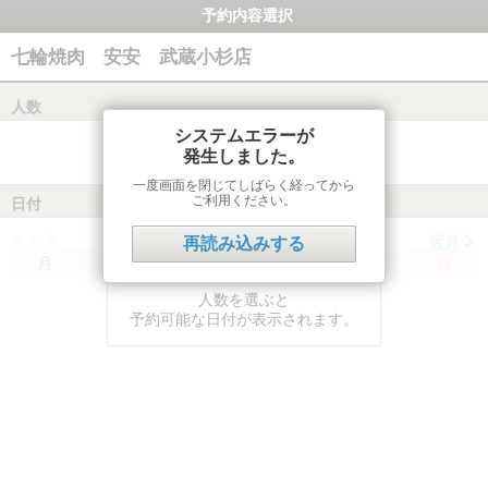
予約内容選択
七輪焼肉 安安 武蔵小杉店
人数
システムエラーが
発生しました。
一度画面を閉じてしばらく経ってから
ご利用ください。
日付
前月
翌月
再読み込みする
月
火
水
木
金
土
日
人数を選ぶと
予約可能な日付が表示されます。