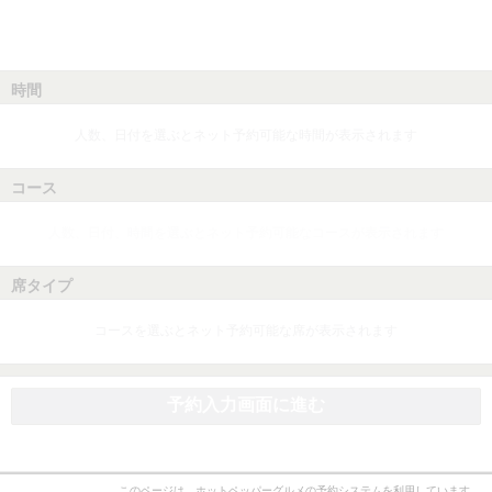
時間
人数、日付を選ぶとネット予約可能な時間が表示されます
コース
人数、日付、時間を選ぶとネット予約可能なコースが表示されます
席タイプ
コースを選ぶとネット予約可能な席が表示されます
予約入力画面に進む
このページは、ホットペッパーグルメの予約システムを利用しています。